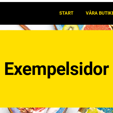
START
VÅRA BUTIK
Exempelsidor