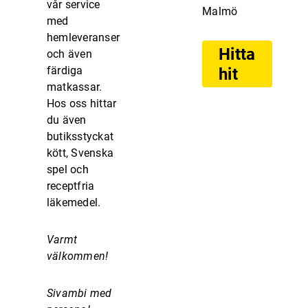
vår service
Malmö
med
hemleveranser
Hitta
och även
färdiga
hit
matkassar.
Hos oss hittar
du även
butiksstyckat
kött, Svenska
spel och
receptfria
läkemedel.
Varmt
välkommen!
Sivambi med