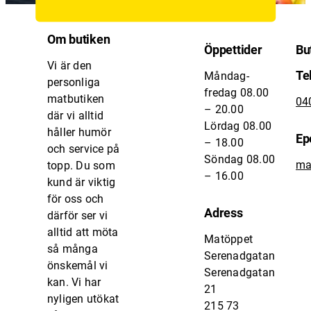
Om butiken
Öppettider
Bu
Vi är den
Te
Måndag-
personliga
fredag 08.00
matbutiken
04
– 20.00
där vi alltid
Lördag 08.00
håller humör
Ep
– 18.00
och service på
Söndag 08.00
ma
topp. Du som
– 16.00
kund är viktig
för oss och
Adress
därför ser vi
alltid att möta
Matöppet
så många
Serenadgatan
önskemål vi
Serenadgatan
kan. Vi har
21
nyligen utökat
215 73