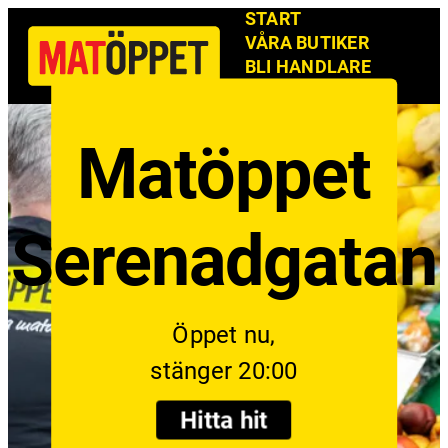
START
VÅRA BUTIKER
BLI HANDLARE
NYHETSBREV
Matöppet
Serenadgatan
Öppet nu,
stänger 20:00
Hitta hit