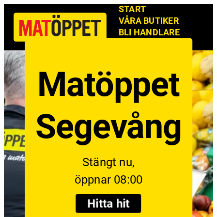
START
VÅRA BUTIKER
BLI HANDLARE
NYHETSBREV
Matöppet
Segevång
Stängt nu,
öppnar 08:00
Hitta hit