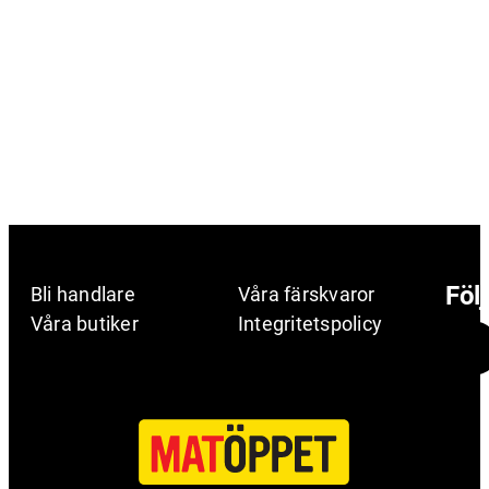
Föl
Bli handlare
Våra färskvaror
Våra butiker
Integritetspolicy