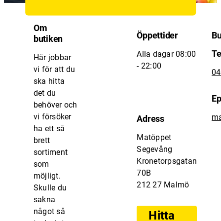
Om
Öppettider
Bu
butiken
Te
Alla dagar 08:00
Här jobbar
- 22:00
vi för att du
04
ska hitta
det du
Ep
behöver och
vi försöker
ma
Adress
ha ett så
Matöppet
brett
Segevång
sortiment
Kronetorpsgatan
som
70B
möjligt.
212 27 Malmö
Skulle du
sakna
något så
Hitta