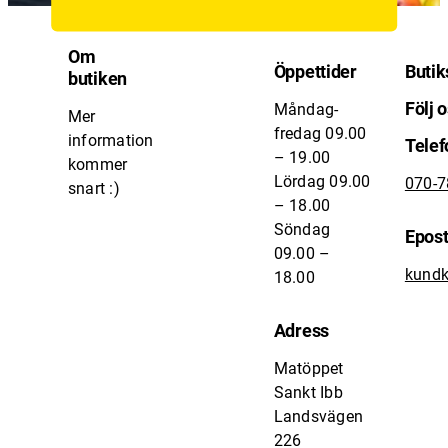
Om
Öppettider
Butik
butiken
Följ 
Måndag-
Mer
fredag 09.00
information
Telef
– 19.00
kommer
Lördag 09.00
070-
snart :)
– 18.00
Söndag
Epos
09.00 –
kundk
18.00
Adress
Matöppet
Sankt Ibb
Landsvägen
226