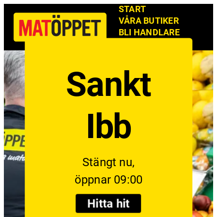
START
VÅRA BUTIKER
BLI HANDLARE
NYHETSBREV
Sankt
Ibb
Stängt nu,
öppnar 09:00
Hitta hit