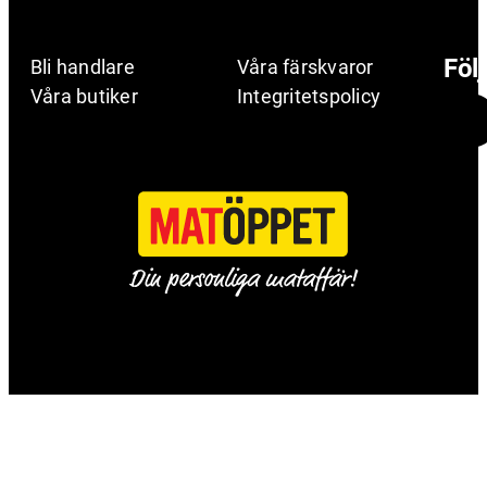
Föl
Bli handlare
Våra färskvaror
Våra butiker
Integritetspolicy